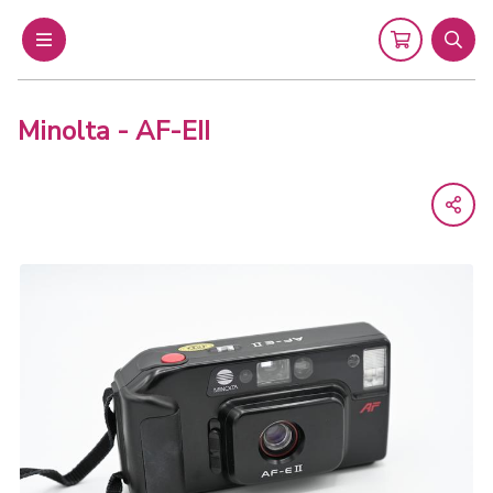
Menu
Cart
Sear
Minolta - AF-EII