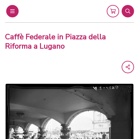
Menu
Cart
Sear
Caffè Federale in Piazza della
Riforma a Lugano