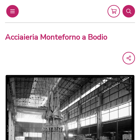
Menu
Cart
Sear
Acciaieria Monteforno a Bodio