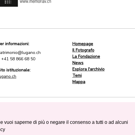
er informazioni:
Homepage
Il Fotografo
atrimonio@lugano.ch
La Fondazione
.
+41 58 866 68 50
News
Esplora l'archivio
ito istituzionale:
Temi
ugano.ch
Mappa
 Se vuoi saperne di più o negare il consenso a tutti o ad alcuni
icy