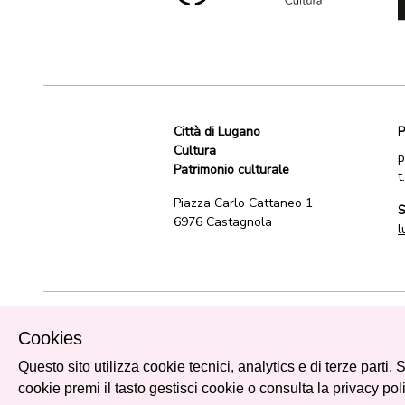
Città di Lugano
P
Cultura
p
Patrimonio culturale
t
Piazza Carlo Cattaneo 1
S
6976 Castagnola
l
Cookies
Numero di telefono
Titolo del progetto
Questo sito utilizza cookie tecnici, analytics e di terze parti.
cookie premi il tasto gestisci cookie o consulta la
privacy pol
Accetto le
condizioni di vendita