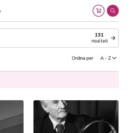
A
Cart
Search
131
risultati
Ordina per
A - Z