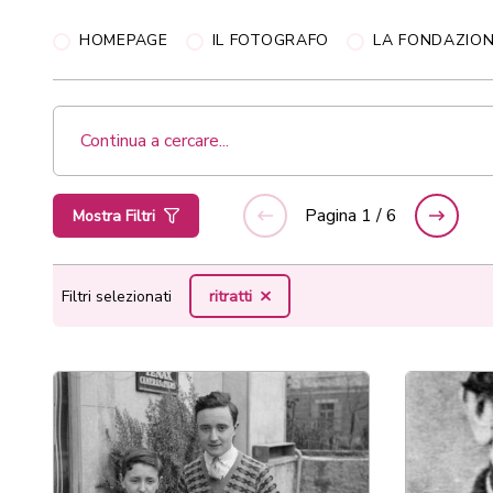
HOMEPAGE
IL FOTOGRAFO
LA FONDAZIO
Cerca
Pagina
1 / 6
Mostra Filtri
precedente
success
Filtri selezionati
ritratti